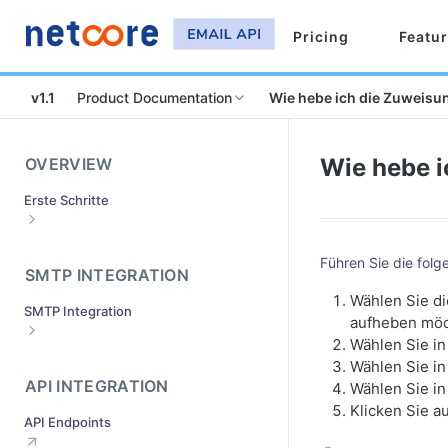
Pricing
Featu
v1.1
Product Documentation
Wie hebe ich die Zuweisun
Wie hebe i
OVERVIEW
Erste Schritte
Melden Sie sich an und aktivieren Sie
Ihr Konto
Führen Sie die fol
SMTP INTEGRATION
Wie richtet man Sendedomänen ein?
Wählen Sie d
SMTP Integration
Senden der Domänenüberprüfung
aufheben möc
Wählen Sie in
Was ist das Genehmigungsverfahren
Wie macht man SMTP Integration?
für Domänen?
Wählen Sie in
Wie kann man mit verschiedenen
API INTEGRATION
Wählen Sie in
Was ist zu tun, wenn Ihre
Mail-Servern zusammenarbeiten?
Klicken Sie a
Absenderdomäne abgelehnt wird?(
API Endpoints
Wie können Sie Ihre Mail-Clients
Wie erhalte ich die SMTP- und API-
integrieren?