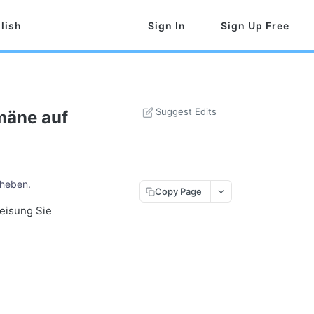
lish
Sign In
Sign Up Free
Suggest Edits
mäne auf
uheben.
Copy Page
eisung Sie