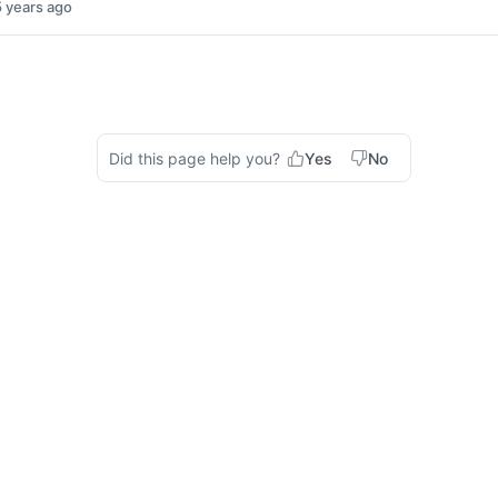
5 years ago
Did this page help you?
Yes
No