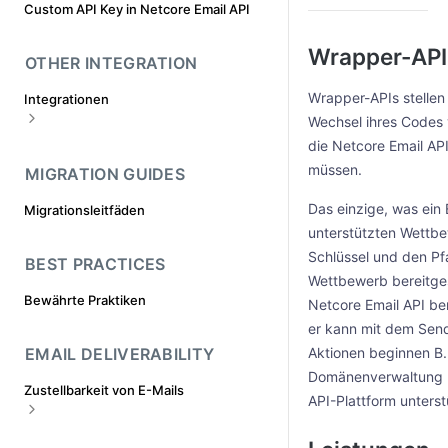
Custom API Key in Netcore Email API
Wie übergibt man eindeutige
Was ist eine Fast-Track-Zulassung
Argumente in jeder SMTP -E-Mail?
Wrapper-API
Wie beginne ich mit dem Versenden
OTHER INTEGRATION
Wie werden die Kopfzeilen von
von E-Mails?
Nachrichten angezeigt?(
Wrapper-APIs stellen 
Integrationen
Voraussetzungen für das Senden von
Wie verwendet man Tags in Netcore
Wechsel ihres Codes 
Domains
Email API ?
Open-Source-Integration
die Netcore Email AP
Soll ich mit SMTP oder API
müssen.
Andere App-Integration
MIGRATION GUIDES
integrieren?
Wie kann ich mein SMTP-Passwort
Das einzige, was ein
Migrationsleitfäden
vom Netcore Email API Panel abrufen
unterstützten Wettbe
oder ändern
Schlüssel und den P
BEST PRACTICES
Ich erhalte die Fehlermeldung -
Wettbewerb bereitges
"Authentifizierung fehlgeschlagen"
Bewährte Praktiken
Netcore Email API be
oder "Absenderadresse abgelehnt"
oder "Client-Host abgelehnt" beim
er kann mit dem Send
Senden von E-Mails über SMTP ?
EMAIL DELIVERABILITY
Aktionen beginnen B. 
Kann ich mit Pepipost mehrere
Domänenverwaltung us
Versanddomänen für den E-Mail-
Zustellbarkeit von E-Mails
API-Plattform unters
Versand verwenden
Was hat es mit dieser SPF und DKIM
Unterscheidet sich das SMTP-