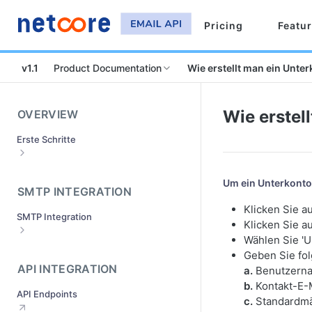
Pricing
Featu
v1.1
Product Documentation
Wie erstellt man ein Unte
Wie erstel
OVERVIEW
Erste Schritte
Melden Sie sich an und aktivieren Sie
Ihr Konto
Um ein Unterkonto 
SMTP INTEGRATION
Wie richtet man Sendedomänen ein?
Klicken Sie a
SMTP Integration
Senden der Domänenüberprüfung
Klicken Sie a
Wählen Sie 'U
Was ist das Genehmigungsverfahren
Wie macht man SMTP Integration?
für Domänen?
Geben Sie fol
Wie kann man mit verschiedenen
API INTEGRATION
a.
Benutzerna
Was ist zu tun, wenn Ihre
Mail-Servern zusammenarbeiten?
b.
Kontakt-E-
Absenderdomäne abgelehnt wird?(
API Endpoints
Wie können Sie Ihre Mail-Clients
c.
Standardmäß
Wie erhalte ich die SMTP- und API-
integrieren?