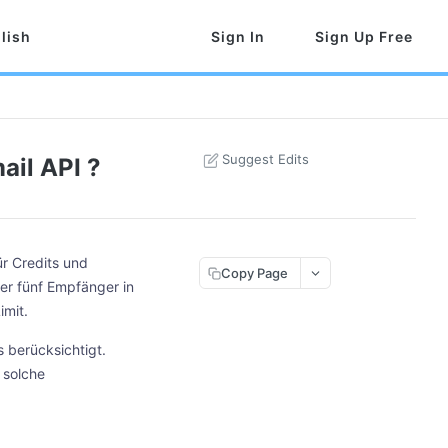
lish
Sign In
Sign Up Free
Suggest Edits
ail API ?
ür Credits und
Copy Page
er fünf Empfänger in
imit.
 berücksichtigt.
 solche