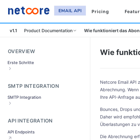
Pricing
Featu
v1.1
Product Documentation
Wie funktioniert das Abon
Wie funkti
OVERVIEW
Erste Schritte
Melden Sie sich an und aktivieren Sie
Ihr Konto
Netcore Email API z
SMTP INTEGRATION
Abrechnung. Wenn S
Wie richtet man Sendedomänen ein?
Ihre API-Anfrage au
SMTP Integration
Senden der Domänenüberprüfung
Was ist das Genehmigungsverfahren
Bounces, Drops und
Wie macht man SMTP Integration?
für Domänen?
Daher wird empfohl
Wie kann man mit verschiedenen
API INTEGRATION
Was ist zu tun, wenn Ihre
Überlastungen zu 
Mail-Servern zusammenarbeiten?
Absenderdomäne abgelehnt wird?(
API Endpoints
Wie können Sie Ihre Mail-Clients
Die Abrechnung er
Wie erhalte ich die SMTP- und API-
integrieren?