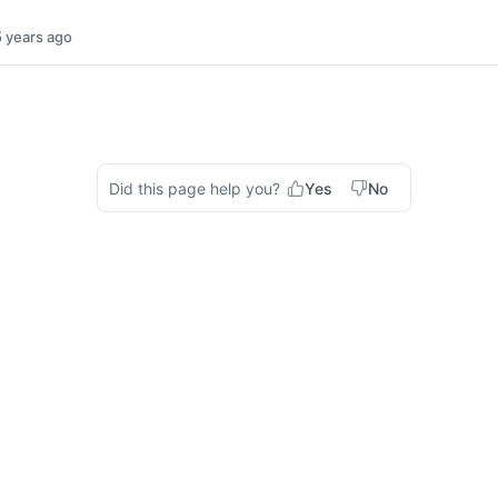
5 years ago
Did this page help you?
Yes
No