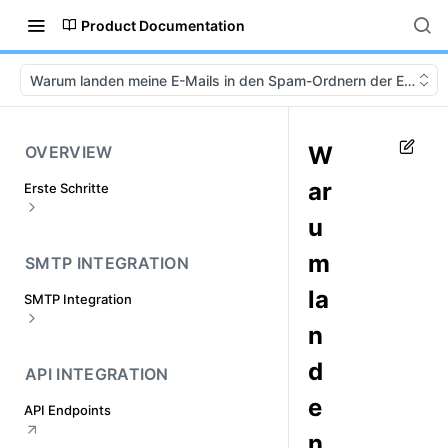
Product Documentation
Warum landen meine E-Mails in den Spam-Ordnern der Empfän
W
OVERVIEW
ar
Erste Schritte
u
Melden Sie sich an und aktivieren Sie
Ihr Konto
m
SMTP INTEGRATION
Wie richtet man Sendedomänen ein?
la
SMTP Integration
Senden der Domänenüberprüfung
n
Was ist das Genehmigungsverfahren
Wie macht man SMTP Integration?
für Domänen?
d
Wie kann man mit verschiedenen
API INTEGRATION
Was ist zu tun, wenn Ihre
Mail-Servern zusammenarbeiten?
Absenderdomäne abgelehnt wird?(
e
API Endpoints
Wie können Sie Ihre Mail-Clients
Wie erhalte ich die SMTP- und API-
integrieren?
n
Zugangsdaten?